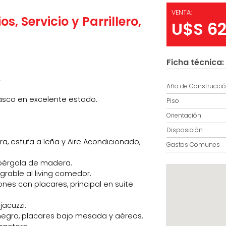
VENTA:
, Servicio y Parrillero,
U$S 6
Ficha técnica:
2
Año de Construcci
sco en excelente estado.
Piso
Orientación
Disposición
, estufa a leña y Aire Acondicionado,
Gastos Comunes
 pérgola de madera.
grable al living comedor.
es con placares, principal en suite
acuzzi.
negro, placares bajo mesada y aéreos.